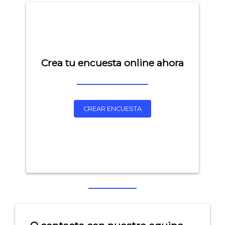
Crea tu encuesta online ahora
CREAR ENCUESTA
Explorar categorías:
- Artículos destacados
- Consejos para tu encuesta
- Encuesta.com
- Encuestas de NPS