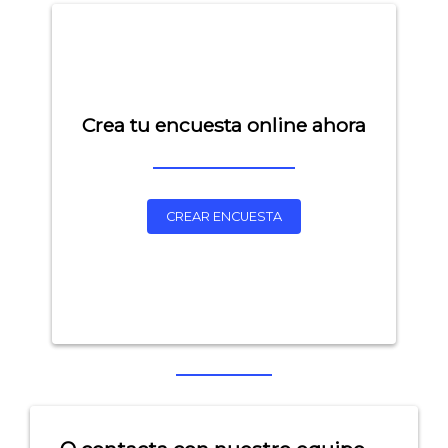
Crea tu encuesta online ahora
CREAR ENCUESTA
Explorar categorías:
- Artículos destacados
- Consejos para tu encuesta
- Encuesta.com
- Encuestas de NPS