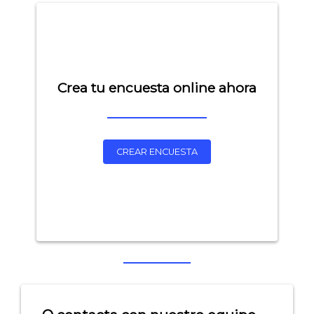
Crea tu encuesta online ahora
CREAR ENCUESTA
Explorar categorías:
- Artículos destacados
- Consejos para tu encuesta
- Encuesta.com
- Encuestas de NPS