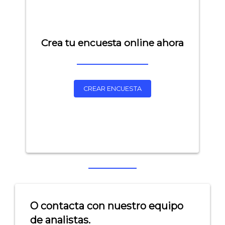
Crea tu encuesta online ahora
CREAR ENCUESTA
Explorar categorías:
- Artículos destacados
- Consejos para tu encuesta
- Encuesta.com
O contacta con nuestro equipo
- Encuestas de NPS
de analistas.