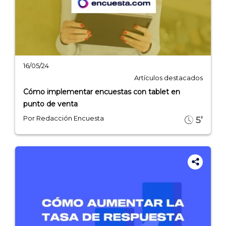
16/05/24
Artículos destacados
Explorar categorías:
Cómo implementar encuestas con tablet en
- Artículos destacados
punto de venta
Por Redacción Encuesta
5’
- Consejos para tu encuesta
- Encuesta.com
- Encuestas de NPS
- Encuestas de recursos humanos
- Encuestas de satisfacción de cliente
- Inteligencia artificial
- Investigación de mercados