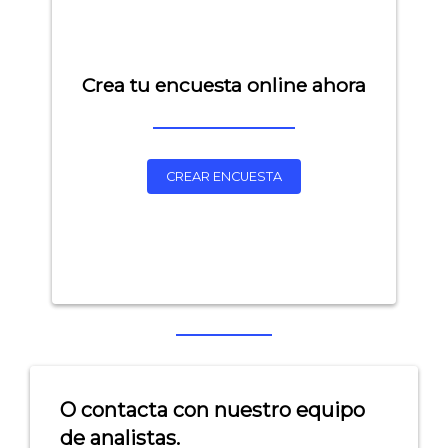
Crea tu encuesta online ahora
CREAR ENCUESTA
Explorar categorías:
- Artículos destacados
- Consejos para tu encuesta
- Encuesta.com
O contacta con nuestro equipo
- Encuestas de NPS
de analistas.