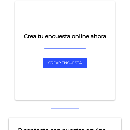
Crea tu encuesta online ahora
CREAR ENCUESTA
Explorar categorías:
- Artículos destacados
- Consejos para tu encuesta
- Encuesta.com
- Encuestas de NPS