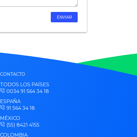
CONTACTO
TODOS LOS PAÍSES
0034 91 564 34 18
ESPAÑA
91 564 34 18
MÉXICO
(55) 8421 4155
COLOMBIA