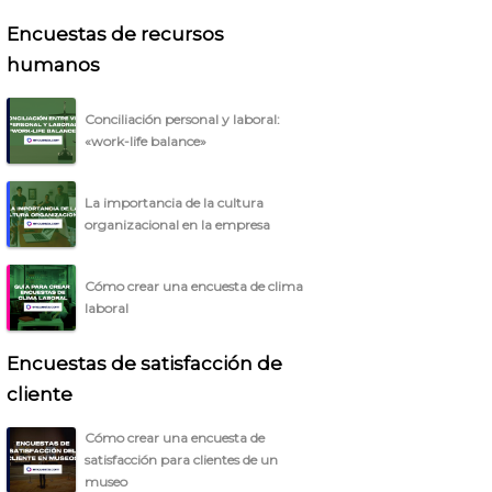
Encuestas de recursos
humanos
Conciliación personal y laboral:
«work-life balance»
La importancia de la cultura
organizacional en la empresa
Cómo crear una encuesta de clima
laboral
Encuestas de satisfacción de
cliente
Cómo crear una encuesta de
satisfacción para clientes de un
museo