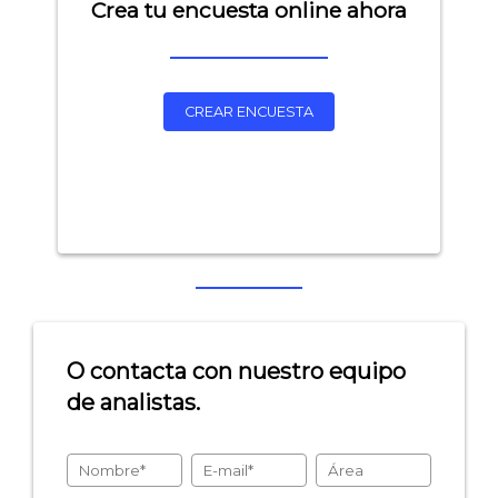
Crea tu encuesta online ahora
CREAR ENCUESTA
Explorar categorías:
- Artículos destacados
- Consejos para tu encuesta
O contacta con nuestro equipo
- Encuesta.com
de analistas.
- Encuestas de NPS
- Encuestas de recursos humanos