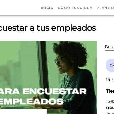
INICIO
CÓMO FUNCIONA
PLANTIL
cuestar a tus empleados
Busc
En
14 
Tie
¿Sab
sati
bene