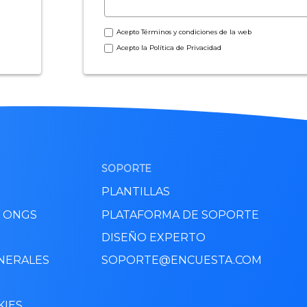
Acepto
Términos y condiciones
de la web
Acepto la
Política de Privacidad
SOPORTE
PLANTILLAS
Y ONGS
PLATAFORMA DE SOPORTE
DISEÑO EXPERTO
NERALES
SOPORTE@ENCUESTA.COM
KIES