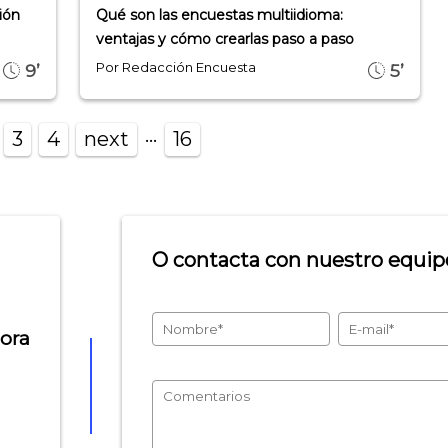
ión
Qué son las encuestas multiidioma:
ventajas y cómo crearlas paso a paso
Por Redacción Encuesta
9’
5’
...
3
4
next
16
O contacta con nuestro equipo
hora