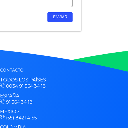
CONTACTO
TODOS LOS PAÍSES
0034 91 564 34 18
ESPAÑA
91 564 34 18
MÉXICO
(55) 8421 4155
COLOMBIA